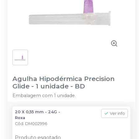
Agulha Hipodérmica Precision
Glide - 1 unidade
-
BD
Embalagem com 1 unidade.
20 X 0,55 mm - 24G -
Ver info
Roxa
Cód.
DM002996
Produto esgotado