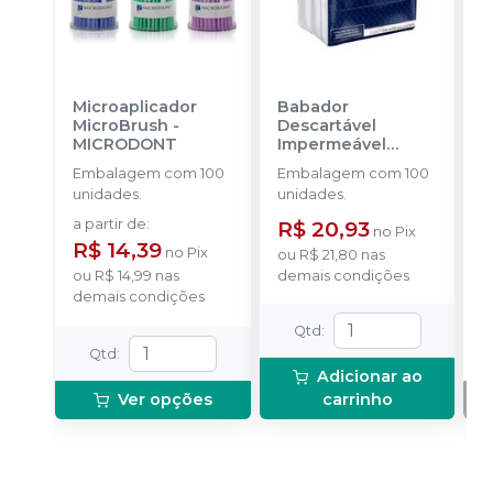
Microaplicador
Babador
B
MicroBrush
-
Descartável
D
MICRODONT
Impermeável
B
Branco
-
SSPLUS
Embalagem com 100
Embalagem com 100
E
unidades.
unidades.
u
B
a partir de
:
R$ 20,93
no
Pix
R
R$ 14,39
no
Pix
ou
R$ 21,80
nas
ou
R$ 14,99
nas
demais condições
demais condições
Qtd
:
Qtd
:
Adicionar ao
Ver opções
carrinho