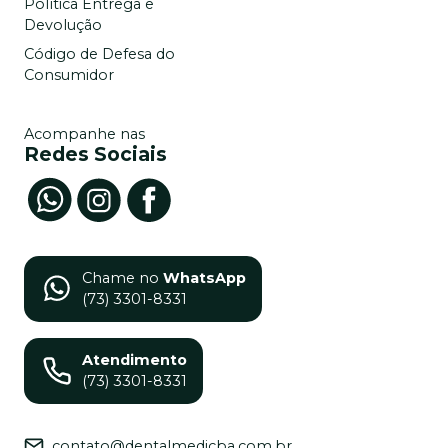
Política Entrega e
Devolução
Código de Defesa do
Consumidor
Acompanhe nas
Redes Sociais
Chame no
WhatsApp
(73) 3301-8331
Atendimento
(73) 3301-8331
contato@dentalmedicba.com.br