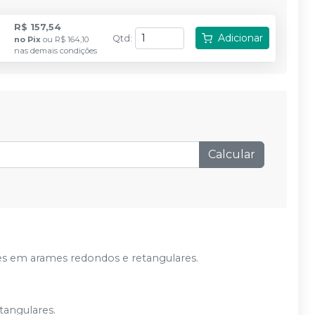
R$ 157,54
Adicionar
Qtd
:
no
Pix
ou
R$ 164,10
nas demais condições
Calcular
ões em arames redondos e retangulares.
tangulares.