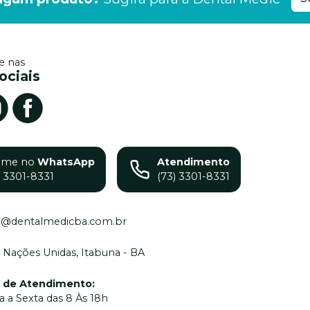
 nas
ociais
ame no
WhatsApp
Atendimento
) 3301-8331
(73) 3301-8331
o@dentalmedicba.com.br
 Nações Unidas, Itabuna - BA
o de Atendimento
:
 a Sexta das 8 Às 18h