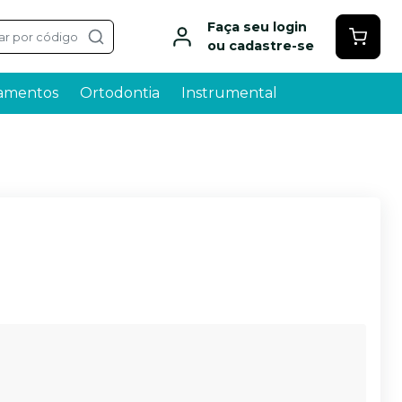
Faça seu login
ar por código
ou cadastre-se
amentos
Ortodontia
Instrumental