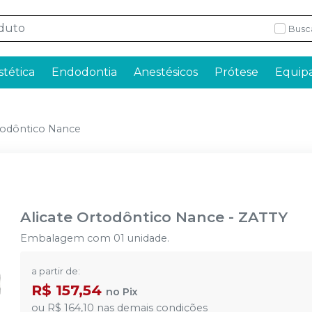
Busc
stética
Endodontia
Anestésicos
Prótese
Equip
todôntico Nance
Alicate Ortodôntico Nance
-
ZATTY
Embalagem com 01 unidade.
a partir de:
R$ 157,54
no
Pix
ou
R$ 164,10
nas demais condições