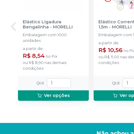
Elástico Ligadura
Elástico Corre
Bengalinha
-
MORELLI
1,5m
-
MORELLI
Embalagem com 1000
Embalagem com 1
unidades
a partir de
:
a partir de
:
R$ 10,56
no
Pi
R$ 8,54
no
Pix
ou
R$ 11,00
nas de
ou
R$ 8,90
nas demais
condições
condições
Qtd
:
Qtd
:
Ver opções
Ver o
Não achou a