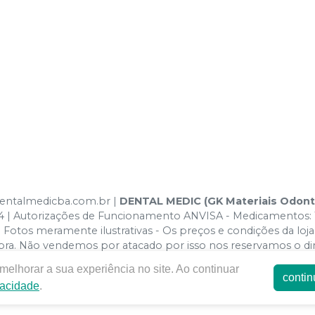
.dentalmedicba.com.br |
DENTAL MEDIC (GK Materiais Odon
124 | Autorizações de Funcionamento ANVISA - Medicamentos: 
Fotos meramente ilustrativas - Os preços e condições da loja v
ompra. Não vendemos por atacado por isso nos reservamos o d
elhorar a sua experiência no site. Ao continuar
contin
vacidade
.
E-commerce produzido por
Sou Odonto Ecommerce
.