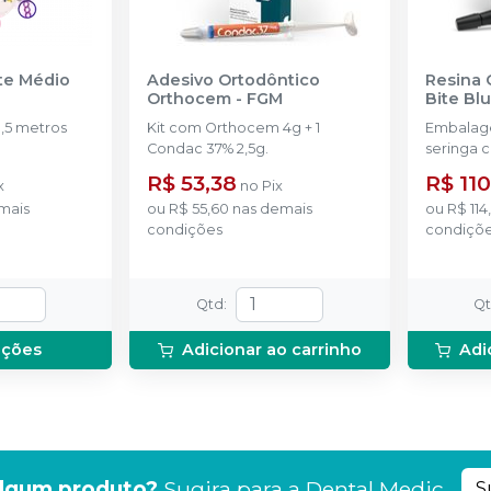
nte Médio
Adesivo Ortodôntico
Resina 
Orthocem
-
FGM
Bite Bl
,5 metros
Kit com Orthocem 4g + 1
Embalag
Condac 37% 2,5g.
seringa 
disponíve
R$ 53,38
R$ 110
x
no
Pix
mais
ou
R$ 55,60
nas demais
ou
R$ 114
condições
condiçõ
Qtd
:
Q
pções
Adicionar ao carrinho
Adi
lgum produto?
Sugira para a
Dental Medic
S