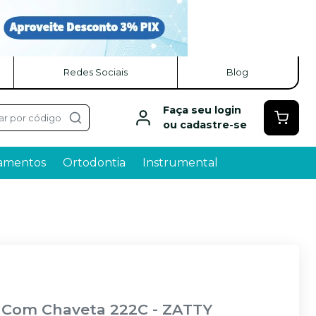
Redes Sociais
Blog
Faça seu login
ar por código
ou cadastre-se
amentos
Ortodontia
Instrumental
al Com Chaveta 222C
-
ZATTY