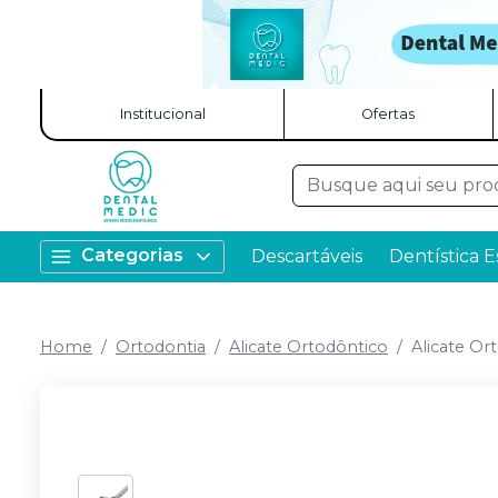
Institucional
Ofertas
Categorias
Descartáveis
Dentística E
Home
Ortodontia
Alicate Ortodôntico
Alicate Or