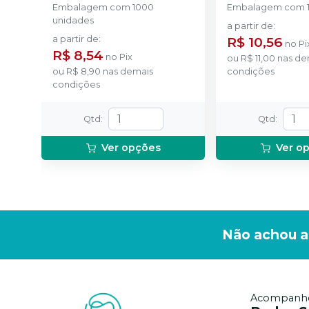
Embalagem com 1000
Embalagem com 1
unidades
a partir de
:
a partir de
:
R$ 10,56
no
Pi
R$ 8,54
no
Pix
ou
R$ 11,00
nas de
ou
R$ 8,90
nas demais
condições
condições
Qtd
:
Qtd
:
Ver opções
Ver o
Não achou a
Acompanhe