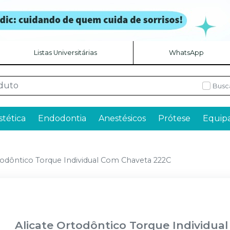
Listas Universitárias
WhatsApp
Busc
stética
Endodontia
Anestésicos
Prótese
Equip
todôntico Torque Individual Com Chaveta 222C
Alicate Ortodôntico Torque Individu