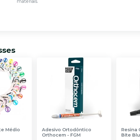
materiais.
sses
nte Médio
Adesivo Ortodôntico
Resina 
Orthocem
-
FGM
Bite Bl