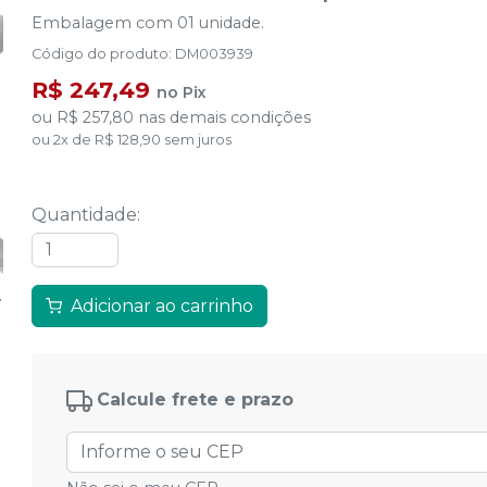
Embalagem com 01 unidade.
Código do produto
:
DM003939
R$ 247,49
no
Pix
ou
R$ 257,80
nas demais condições
ou
2
x
de
R$ 128,90
sem juros
Quantidade
:
Adicionar ao carrinho
Calcule frete e prazo