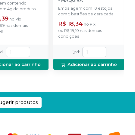
-
MAQUIRA
em contendo 1
Embalagem com 10 estojos
com 4g de produto
com 5 bastões de cera cada.
l na cor azul.
,39
no
Pix
R$ 18,34
no
Pix
,99
nas demais
ou
R$ 19,10
nas demais
es
condições
td
:
Qtd
:
cionar ao carrinho
Adicionar ao carrinho
ugerir produtos