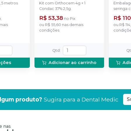
,5 metros
Kit com Orthocem 4g + 1
Embalag
Condac 37% 2,5g.
seringa 
disponíve
R$ 53,38
R$ 110
x
no
Pix
mais
ou
R$ 55,60
nas demais
ou
R$ 114
condições
condiçõ
Qtd
:
Q
pções
Adicionar ao carrinho
Adi
lgum produto?
Sugira para a
Dental Medic
S
 nas