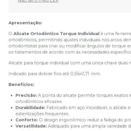
Não sei o meu CEP
Apresentação:
O
Alicate Ortodôntico Torque Individual
é uma ferramen
ortodônticos, permitindo ajustes individuais nos arcos de
ortodontistas para criar ou modificar ângulos de torque 
os tratamentos de acordo com as necessidades específica
Alicate para torque individual com uma única chave dua
Indicado para dobrar fios até 0,55x0,71 mm.
Benefícios:
Precisão:
A ponta do alicate permite torques exatos e
ortodônticos eficazes.
Durabilidade:
Fabricado em aço inoxidável, o alicate é
esterilizações frequentes.
Conforto:
O design ergonômico reduz a fadiga do pro
Versatilidade:
Adequado para uma ampla variedade de 