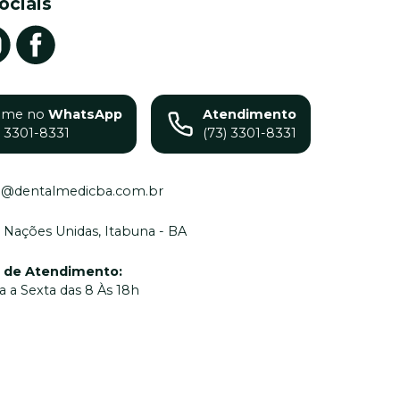
ociais
ame no
WhatsApp
Atendimento
) 3301-8331
(73) 3301-8331
o@dentalmedicba.com.br
 Nações Unidas, Itabuna - BA
o de Atendimento
:
 a Sexta das 8 Às 18h