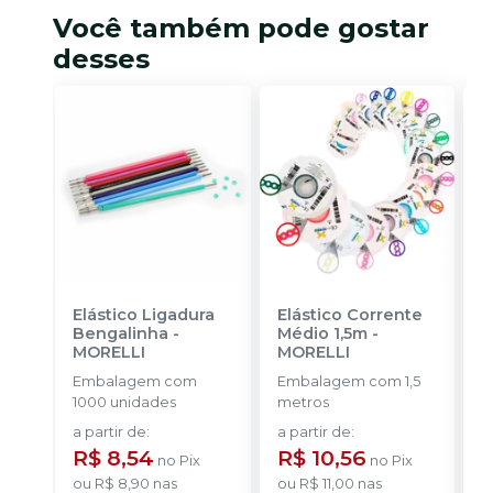
Você também pode gostar
desses
Elástico Ligadura
Elástico Corrente
A
Bengalinha
-
Médio 1,5m
-
O
MORELLI
MORELLI
O
Embalagem com
Embalagem com 1,5
K
1000 unidades
metros
+
a partir de
:
a partir de
:
R
R$ 8,54
R$ 10,56
no
Pix
no
Pix
o
ou
R$ 8,90
nas
ou
R$ 11,00
nas
d