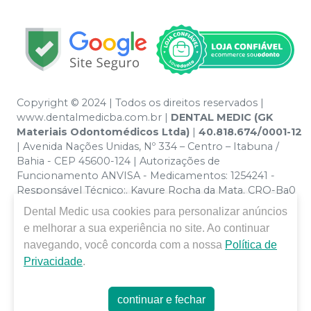
Copyright © 2024 | Todos os direitos reservados |
www.dentalmedicba.com.br |
DENTAL MEDIC (GK
Materiais Odontomédicos Ltda)
|
40.818.674/0001-12
| Avenida Nações Unidas, Nº 334 – Centro – Itabuna /
Bahia - CEP 45600-124 | Autorizações de
Funcionamento ANVISA - Medicamentos: 1254241 -
Responsável Técnico:. Kayure Rocha da Mata. CRO-Ba0
nº 13379 | Política de Privacidade e Segurança - Fotos
Dental Medic
usa cookies para personalizar anúncios
meramente ilustrativas - Os preços e condições da loja
e melhorar a sua experiência no site. Ao continuar
virtual estão sujeitos a alterações. Em caso de
navegando, você concorda com a nossa
Política de
divergência de preços no site, o valor válido é o do
Privacidade
.
Carrinho de Compra. Não vendemos por atacado por
isso nos reservamos o direito de não atender compras
de grandes volumes pelo site.
continuar e fechar