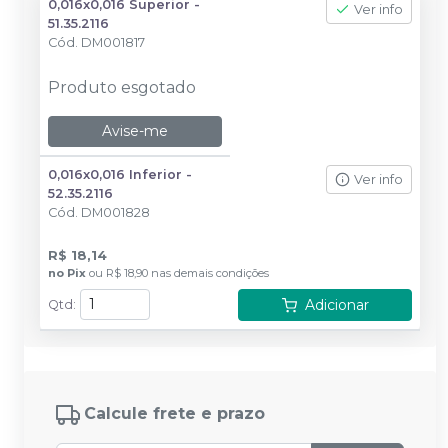
0,016x0,016 Superior -
Ver info
51.35.2116
Cód.
DM001817
Produto esgotado
Avise-me
0,016x0,016 Inferior -
Ver info
52.35.2116
Cód.
DM001828
R$ 18,14
no
Pix
ou
R$ 18,90
nas demais condições
Adicionar
Qtd
:
Calcule frete e prazo