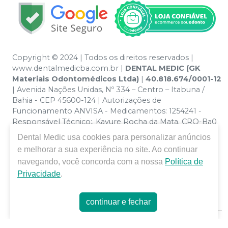
Copyright © 2024 | Todos os direitos reservados |
www.dentalmedicba.com.br |
DENTAL MEDIC (GK
Materiais Odontomédicos Ltda)
|
40.818.674/0001-12
| Avenida Nações Unidas, Nº 334 – Centro – Itabuna /
Bahia - CEP 45600-124 | Autorizações de
Funcionamento ANVISA - Medicamentos: 1254241 -
Responsável Técnico:. Kayure Rocha da Mata. CRO-Ba0
nº 13379 | Política de Privacidade e Segurança - Fotos
Dental Medic
usa cookies para personalizar anúncios
meramente ilustrativas - Os preços e condições da loja
e melhorar a sua experiência no site. Ao continuar
virtual estão sujeitos a alterações. Em caso de
navegando, você concorda com a nossa
Política de
divergência de preços no site, o valor válido é o do
Privacidade
.
Carrinho de Compra. Não vendemos por atacado por
isso nos reservamos o direito de não atender compras
de grandes volumes pelo site.
continuar e fechar
E-commerce produzido por
Sou Odonto Ecommerce
.