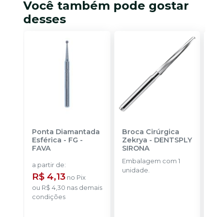
Você também pode gostar
desses
Ponta Diamantada
Broca Cirúrgica
F
Esférica - FG
-
Zekrya
-
DENTSPLY
T
FAVA
SIRONA
M
M
Embalagem com 1
E
B
a partir de
:
unidade.
u
R$ 4,13
no
Pix
ou
R$ 4,30
nas demais
condições