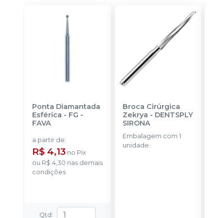
Ponta Diamantada
Broca Cirúrgica
F
Esférica - FG
-
Zekrya
-
DENTSPLY
T
FAVA
SIRONA
M
M
Embalagem com 1
E
B
a partir de
:
unidade.
u
R$ 4,13
no
Pix
ou
R$ 4,30
nas demais
condições
Qtd
: