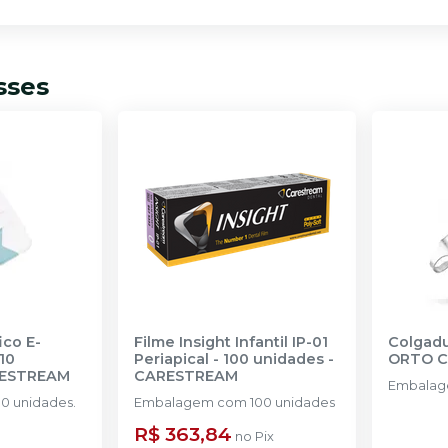
sses
ico E-
Filme Insight Infantil IP-01
Colgadu
10
Periapical - 100 unidades
-
ORTO 
ESTREAM
CARESTREAM
Embalage
Embalagem com 10 unidades.
Embalagem com 100 unidades
R$ 363,84
no
Pix