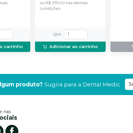
mais
ou
R$ 379,00
nas demais
condições
Qtd
:
o carrinho
Adicionar ao carrinho
lgum produto?
Sugira para a
Dental Medic
S
 nas
ociais