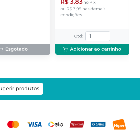
R$ 3,83
no
Pix
ou
R$ 3,99
nas demais
condições
Qtd
:
Esgotado
Adicionar ao carrinho
ugerir produtos