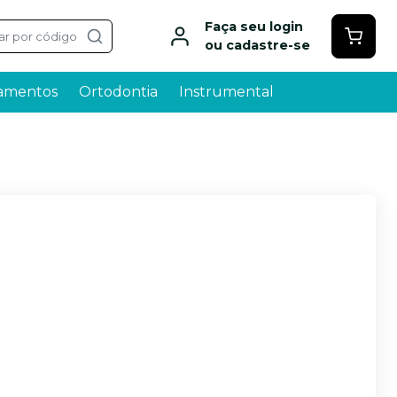
Faça seu login
ar por código
ou cadastre-se
amentos
Ortodontia
Instrumental