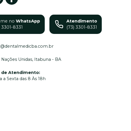
ame no
WhatsApp
Atendimento
) 3301-8331
(73) 3301-8331
o@dentalmedicba.com.br
 Nações Unidas, Itabuna - BA
o de Atendimento
:
 a Sexta das 8 Às 18h