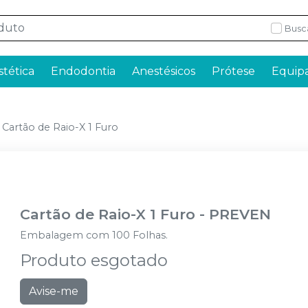
Busc
stética
Endodontia
Anestésicos
Prótese
Equip
Cartão de Raio-X 1 Furo
Cartão de Raio-X 1 Furo
-
PREVEN
Embalagem com 100 Folhas.
Produto esgotado
Avise-me