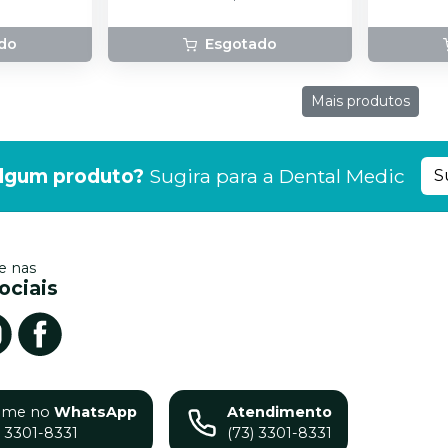
do
Esgotado
Mais produtos
lgum produto?
Sugira para a
Dental Medic
S
 nas
ociais
ame no
WhatsApp
Atendimento
) 3301-8331
(73) 3301-8331