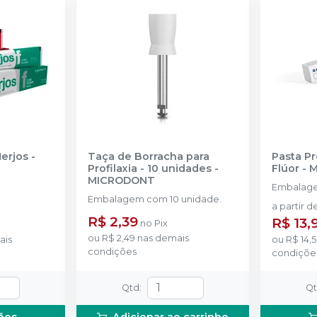
Herjos
-
Taça de Borracha para
Pasta Pr
Profilaxia - 10 unidades
-
Flúor
-
M
MICRODONT
Embalag
Embalagem com 10 unidade.
a partir d
R$ 2,39
R$ 13,
no
Pix
ou
R$ 2,49
nas demais
ais
ou
R$ 14,
condições
condiçõe
Qtd
:
Q
ões
Adicionar ao carrinho