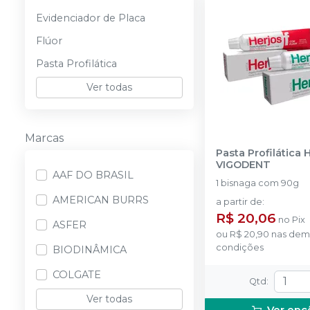
Evidenciador de Placa
Flúor
Pasta Profilática
Ver todas
Marcas
Pasta Profilática 
VIGODENT
AAF DO BRASIL
1 bisnaga com 90g
AMERICAN BURRS
a partir de
:
R$ 20,06
no
Pix
ASFER
ou
R$ 20,90
nas dem
condições
BIODINÂMICA
COLGATE
Qtd
:
Ver todas
Ver opç