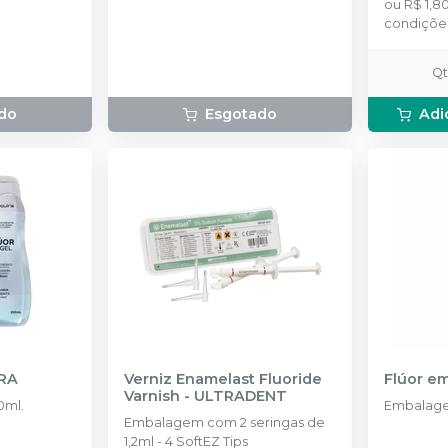
ou
R$ 1,8
condiçõe
Q
do
Esgotado
Adi
RA
Verniz Enamelast Fluoride
Flúor em
Varnish
-
ULTRADENT
ml.
Embalage
Embalagem com 2 seringas de
1,2ml - 4 SoftEZ Tips