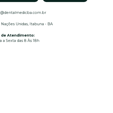
o@dentalmedicba.com.br
 Nações Unidas, Itabuna - BA
o de Atendimento
:
 a Sexta das 8 Às 18h