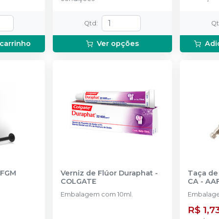
Qtd
:
Q
 carrinho
Ver opções
Adi
FGM
Verniz de Flúor Duraphat
-
Taça de
COLGATE
CA
-
AAF
Embalagem com 10ml.
Embalage
R$ 1,7