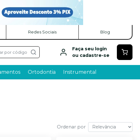
Redes Sociais
Blog
Faça seu login
ar por código
ou cadastre-se
amentos
Ortodontia
Instrumental
Ordenar por