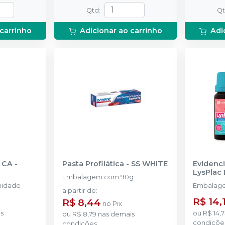
Qtd
:
Q
 carrinho
Adicionar ao carrinho
Adi
 CA
-
Pasta Profilática
-
SS WHITE
Evidenci
LysPlac
Embalagem com 90g.
nidade
Embalage
a partir de
:
R$ 14,
R$ 8,44
no
Pix
s
ou
R$ 14,7
ou
R$ 8,79
nas demais
condiçõe
condições