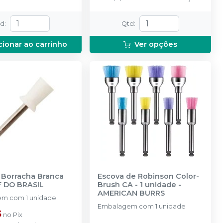
td
:
Qtd
:
cionar ao carrinho
Ver opções
 Borracha Branca
Escova de Robinson Color-
 DO BRASIL
Brush CA - 1 unidade
-
AMERICAN BURRS
m com 1 unidade.
Embalagem com 1 unidade
3
no
Pix