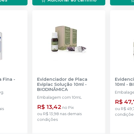
a Fina
-
Evidenciador de Placa
Evidenci
Eviplac Solução 10ml
-
10ml
-
B
BIODINÂMICA
g.
Embalage
Embalagem com 10mL
R$ 47,
R$ 13,42
no
Pix
is
ou
R$ 49,
ou
R$ 13,98
nas demais
condiçõe
condições