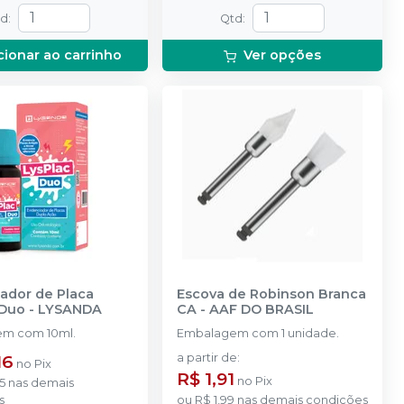
td
:
Qtd
:
cionar ao carrinho
Ver opções
ador de Placa
Escova de Robinson Branca
 Duo
-
LYSANDA
CA
-
AAF DO BRASIL
m com 10ml.
Embalagem com 1 unidade.
16
a partir de
:
no
Pix
R$ 1,91
no
Pix
5
nas demais
s
ou
R$ 1,99
nas demais condições