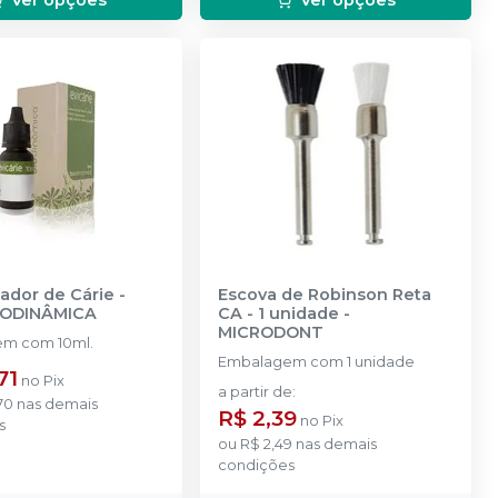
ador de Cárie -
Escova de Robinson Reta
IODINÂMICA
CA - 1 unidade
-
MICRODONT
m com 10ml.
Embalagem com 1 unidade
71
no
Pix
a partir de
:
70
nas demais
R$ 2,39
no
Pix
s
ou
R$ 2,49
nas demais
condições