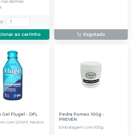
0
nas demais
s
td
:
cionar ao carrinho
Esgotado
 Gel Flugel
-
DFL
Pedra Pomes 100g
-
PREVEN
m com 200ml. Neutro.
Embalagem com 100g.