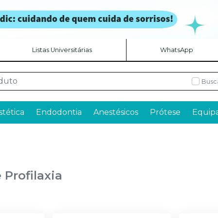
Listas Universitárias
WhatsApp
Busc
stética
Endodontia
Anestésicos
Prótese
Equip
 Profilaxia