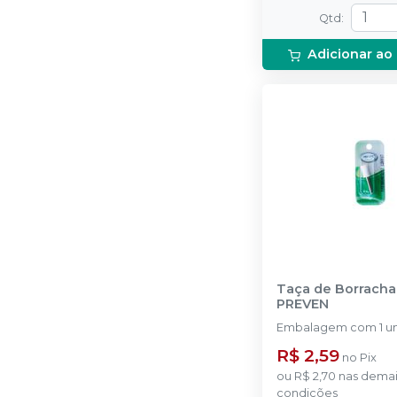
Qtd
:
Adicionar ao
Taça de Borracha
PREVEN
Embalagem com 1 u
R$ 2,59
no
Pix
ou
R$ 2,70
nas demai
condições