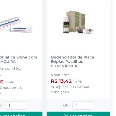
ofilática Shine com
Evidenciador de Placa
AQUIRA
Eviplac Pastilhas
-
BIODINÂMICA
em com 90g.
a partir de
:
e
:
R$ 13,42
92
no
Pix
no
Pix
ou
R$ 13,98
nas demais
50
nas demais
condições
s
td
:
Qtd
:
Ver opções
Ver opções