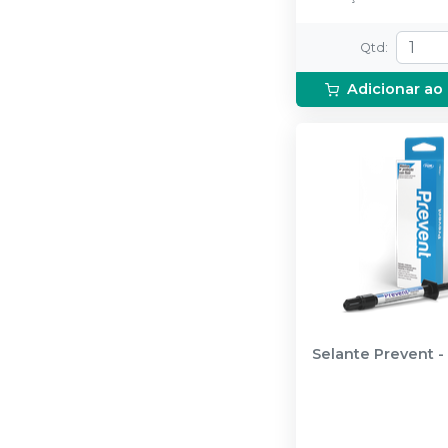
Qtd
:
Adicionar ao
Selante Prevent
-