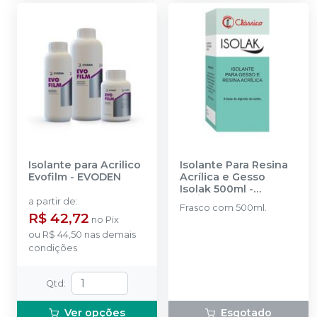
Isolante para Acrilico
Isolante Para Resina
Evofilm
-
EVODEN
Acrílica e Gesso
Isolak 500ml
-
CLÁSSICO
a partir de
:
Frasco com 500ml.
R$ 42,72
no
Pix
ou
R$ 44,50
nas demais
condições
Qtd
:
Ver opções
Esgotado