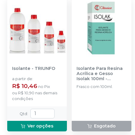
Isolante
-
TRIUNFO
Isolante Para Resina
Acrílica e Gesso
Isolak 100ml
-
a partir de
:
CLÁSSICO
R$ 10,46
no
Pix
Frasco com 100ml.
ou
R$ 10,90
nas demais
condições
Qtd
:
Ver opções
Esgotado