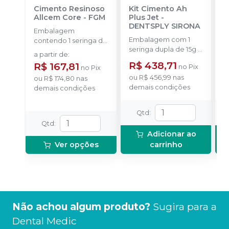
Cimento Resinoso
Kit Cimento Ah
R
Allcem Core
-
FGM
Plus Jet
-
T
DENTSPLY SIRONA
-
Embalagem
Embalagem com 1
2
contendo 1 seringa de
seringa dupla de 15g +
d
corpo duplo com 6g
a partir de
:
20 pontas aplicadoras.
e 8 ponteiras
R$ 438,71
R
R$ 167,81
no
Pix
no
Pix
ou
R$ 456,99
nas
o
ou
R$ 174,80
nas
demais condições
d
demais condições
Qtd
:
Qtd
:
Adicionar ao
Ver opções
carrinho
Não achou algum produto?
Sugira para a
Dental Medic