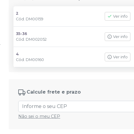
2
Ver info
Cód.
DM00159
35-36
Ver info
Cód.
DM002052
4
Ver info
Cód.
DM00160
Calcule frete e prazo
Não sei o meu CEP