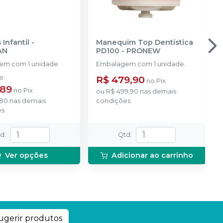
Infantil
-
Manequim Top Dentística
AN
PD100
-
PRONEW
em com 1 unidade
Embalagem com 1 unidade.
de
:
R$ 479,90
no
Pix
,89
no
Pix
ou
R$ 499,90
nas demais
,80
nas demais
condições
es
td
:
Qtd
:
Ver opções
Adicionar ao carrinho
ugerir produtos