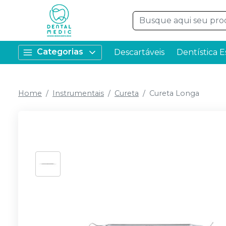
Categorias
Descartáveis
Dentística E
Home
Instrumentais
Cureta
Cureta Longa