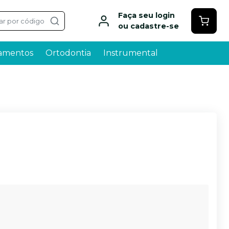
Faça seu login
ar por código
ou cadastre-se
amentos
Ortodontia
Instrumental