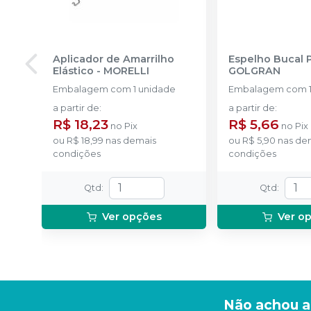
Aplicador de Amarrilho
Espelho Bucal 
Elástico
-
MORELLI
GOLGRAN
Embalagem com 1 unidade
Embalagem com 1
a partir de
:
a partir de
:
R$ 18,23
R$ 5,66
no
Pix
no
Pix
ou
R$ 18,99
nas demais
ou
R$ 5,90
nas de
condições
condições
Qtd
:
Qtd
:
Ver opções
Ver o
Não achou a