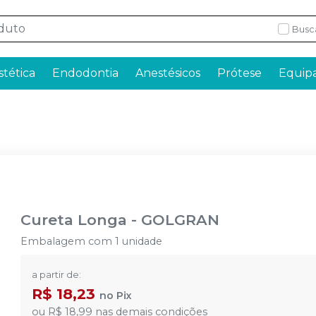
Busc
stética
Endodontia
Anestésicos
Prótese
Equip
Cureta Longa
-
GOLGRAN
Embalagem com 1 unidade
a partir de:
R$ 18,23
no
Pix
ou
R$ 18,99
nas demais condições