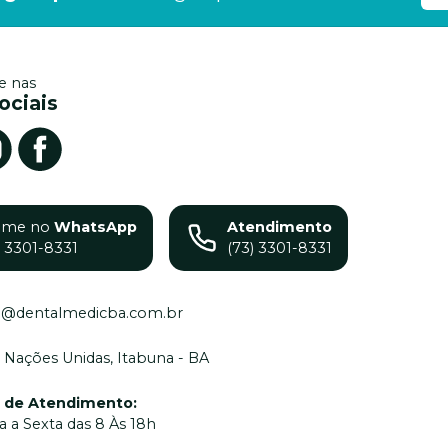
 nas
ociais
ame no
WhatsApp
Atendimento
) 3301-8331
(73) 3301-8331
o@dentalmedicba.com.br
 Nações Unidas, Itabuna - BA
o de Atendimento
:
 a Sexta das 8 Às 18h