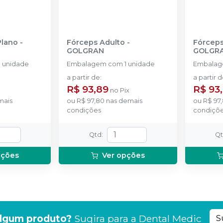
Plano
-
Fórceps Adulto
-
Fórceps 
GOLGRAN
GOLGR
 unidade
Embalagem com 1 unidade
Embalag
a partir de
:
a partir 
R$ 93,89
R$ 93
no
Pix
mais
ou
R$ 97,80
nas demais
ou
R$ 97
condições
condiçõ
Qtd
:
Q
pções
Ver opções
lgum produto?
Sugira para a
Dental Medic
S