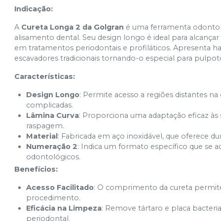
Indicação:
A
Cureta Longa 2 da Golgran
é uma ferramenta odontol
alisamento dental. Seu design longo é ideal para alcançar 
em tratamentos periodontais e profiláticos. Apresenta 
escavadores tradicionais tornando-o especial para pulpo
Características:
Design Longo
: Permite acesso a regiões distantes na
complicadas.
Lâmina Curva
: Proporciona uma adaptação eficaz às s
raspagem.
Material
: Fabricada em aço inoxidável, que oferece dur
Numeração 2
: Indica um formato específico que se 
odontológicos.
Benefícios:
Acesso Facilitado
: O comprimento da cureta permite t
procedimento.
Eficácia na Limpeza
: Remove tártaro e placa bacter
periodontal.