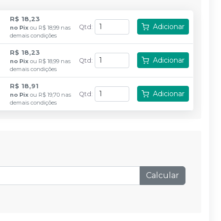
R$ 18,23
Adicionar
Qtd
:
no
Pix
ou
R$ 18,99
nas
demais condições
R$ 18,23
Adicionar
Qtd
:
no
Pix
ou
R$ 18,99
nas
demais condições
R$ 18,91
Adicionar
Qtd
:
no
Pix
ou
R$ 19,70
nas
demais condições
Calcular