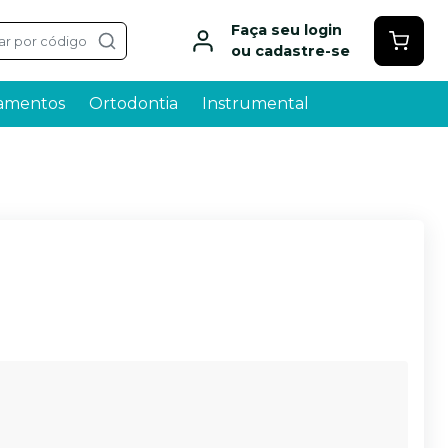
Faça seu login
ar por código
ou cadastre-se
amentos
Ortodontia
Instrumental