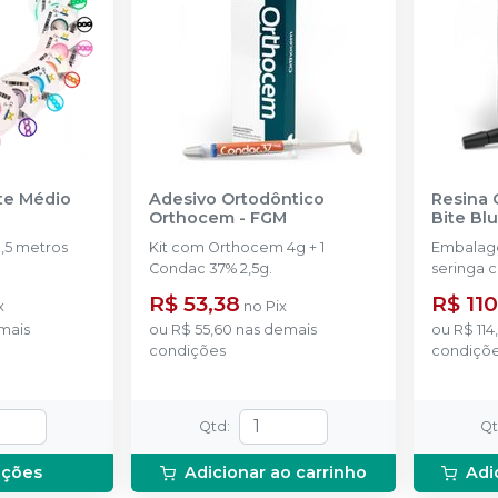
nte Médio
Adesivo Ortodôntico
Resina 
Orthocem
-
FGM
Bite Bl
,5 metros
Kit com Orthocem 4g + 1
Embalag
Condac 37% 2,5g.
seringa 
disponíve
R$ 53,38
R$ 110
x
no
Pix
mais
ou
R$ 55,60
nas demais
ou
R$ 114
condições
condiçõ
Qtd
:
Q
pções
Adicionar ao carrinho
Adi