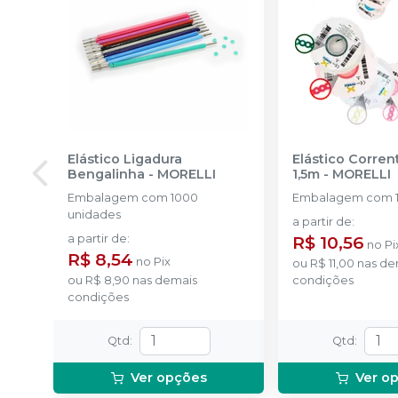
Elástico Ligadura
Elástico Corre
Bengalinha
-
MORELLI
1,5m
-
MORELLI
Embalagem com 1000
Embalagem com 1
unidades
a partir de
:
a partir de
:
R$ 10,56
no
Pi
R$ 8,54
no
Pix
ou
R$ 11,00
nas de
ou
R$ 8,90
nas demais
condições
condições
Qtd
:
Qtd
:
Ver opções
Ver o