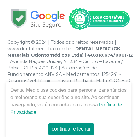
Copyright © 2024 | Todos os direitos reservados |
www.dentalmedicba.com.br |
DENTAL MEDIC (GK
Materiais Odontomédicos Ltda)
|
40.818.674/0001-12
| Avenida Nações Unidas, Nº 334 – Centro – Itabuna /
Bahia - CEP 45600-124 | Autorizações de
Funcionamento ANVISA - Medicamentos: 1254241 -
Responsável Técnico:. Kayure Rocha da Mata. CRO-Ba0
nº 13379 | Política de Privacidade e Segurança - Fotos
Dental Medic
usa cookies para personalizar anúncios
meramente ilustrativas - Os preços e condições da loja
e melhorar a sua experiência no site. Ao continuar
virtual estão sujeitos a alterações. Em caso de
navegando, você concorda com a nossa
Política de
divergência de preços no site, o valor válido é o do
Privacidade
.
Carrinho de Compra. Não vendemos por atacado por
isso nos reservamos o direito de não atender compras
de grandes volumes pelo site.
continuar e fechar