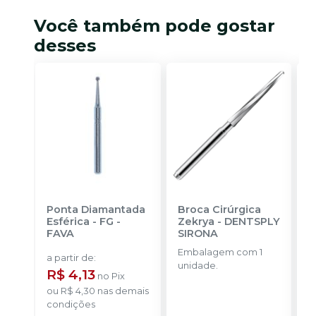
Você também pode gostar
desses
Ponta Diamantada
Broca Cirúrgica
F
Esférica - FG
-
Zekrya
-
DENTSPLY
T
FAVA
SIRONA
M
M
Embalagem com 1
E
B
a partir de
:
unidade.
u
R$ 4,13
no
Pix
ou
R$ 4,30
nas demais
condições