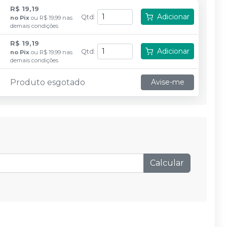
R$ 19,19
Adicionar
Qtd
:
no
Pix
ou
R$ 19,99
nas
demais condições
R$ 19,19
Adicionar
Qtd
:
no
Pix
ou
R$ 19,99
nas
demais condições
Produto esgotado
Avise-me
Calcular