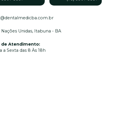
o@dentalmedicba.com.br
 Nações Unidas, Itabuna - BA
o de Atendimento
:
 a Sexta das 8 Às 18h