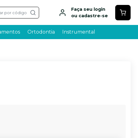
Faça seu login
ar por código
ou cadastre-se
amentos
Ortodontia
Instrumental