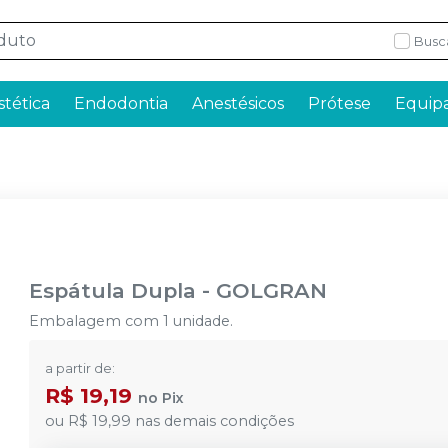
Busc
stética
Endodontia
Anestésicos
Prótese
Equip
Espátula Dupla
-
GOLGRAN
Embalagem com 1 unidade.
a partir de:
R$ 19,19
no
Pix
ou
R$ 19,99
nas demais condições