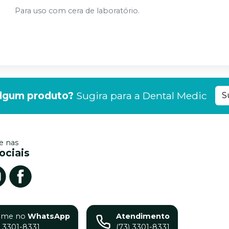
Para uso com cera de laboratório.
lgum produto?
Sugira para a
Dental Medic
S
 nas
ociais
ame no
WhatsApp
Atendimento
) 3301-8331
(73) 3301-8331