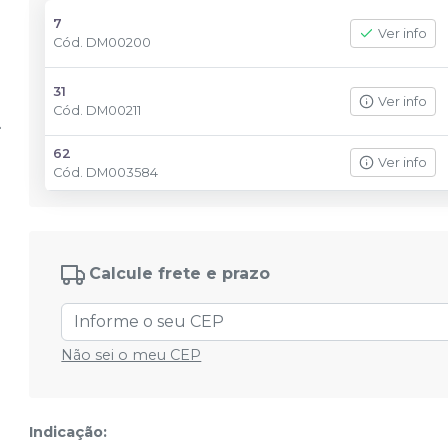
7
Ver info
Cód.
DM00200
31
Ver info
Cód.
DM00211
62
Ver info
Cód.
DM003584
Calcule frete e prazo
Não sei o meu CEP
Indicação: