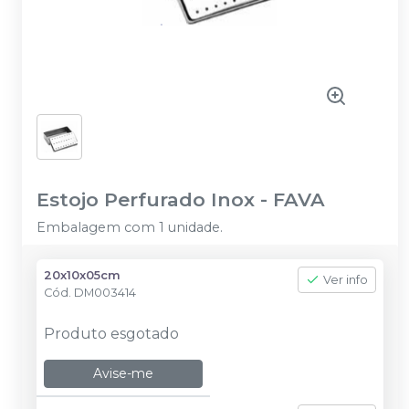
Estojo Perfurado Inox
-
FAVA
Embalagem com 1 unidade.
20x10x05cm
Ver info
Cód.
DM003414
Produto esgotado
Avise-me