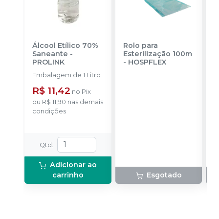
Álcool Etílico 70%
Rolo para
R
Saneante
-
Esterilização 100m
E
PROLINK
-
HOSPFLEX
-
Embalagem de 1 Litro
E
u
R$ 11,42
no
Pix
ou
R$ 11,90
nas demais
condições
Qtd
:
Adicionar ao
carrinho
Esgotado