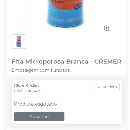
Fita Microporosa Branca
-
CREMER
Embalagem com 1 unidade.
10cm X 4,5m
Ver info
Cód.
DM00479
Produto esgotado
Avise-me