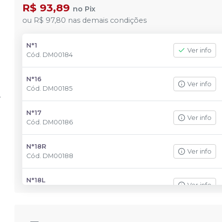
R$ 93,89
no
Pix
ou
R$ 97,80
nas demais condições
N°1
Ver info
Cód.
DM00184
N°16
Ver info
Cód.
DM00185
N°17
Ver info
Cód.
DM00186
N°18R
Ver info
Cód.
DM00188
N°18L
Ver info
Cód.
DM00187
N°65
Ver info