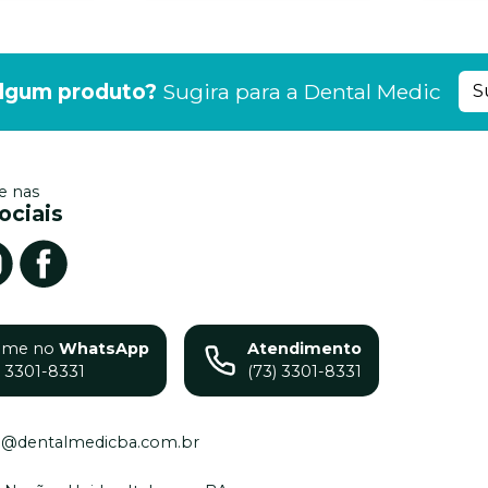
lgum produto?
Sugira para a
Dental Medic
S
 nas
ociais
ame no
WhatsApp
Atendimento
) 3301-8331
(73) 3301-8331
o@dentalmedicba.com.br