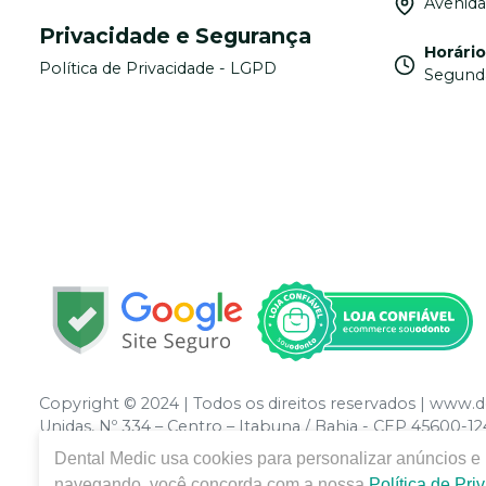
Avenida
Privacidade e Segurança
Horári
Política de Privacidade - LGPD
Segunda
Copyright © 2024 | Todos os direitos reservados | www
Unidas, Nº 334 – Centro – Itabuna / Bahia - CEP 45600-
CRO-Ba0 nº 13379 | Política de Privacidade e Segurança - 
Dental Medic
usa cookies para personalizar anúncios e m
de preços no site, o valor válido é o do Carrinho de C
navegando, você concorda com a nossa
Política de Pri