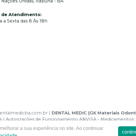
 Nações Unidas, Itabuna - BA
o de Atendimento
:
 a Sexta das 8 Às 18h
.dentalmedicba.com.br |
DENTAL MEDIC (GK Materiais Odon
124 | Autorizações de Funcionamento ANVISA - Medicamentos: 
Fotos meramente ilustrativas - Os preços e condições da loja v
elhorar a sua experiência no site. Ao continuar
contin
ompra. Não vendemos por atacado por isso nos reservamos o d
vacidade
.