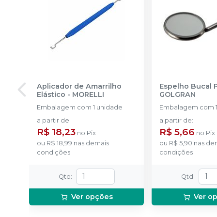
Aplicador de Amarrilho
Espelho Bucal 
Elástico
-
MORELLI
GOLGRAN
Embalagem com 1 unidade
Embalagem com 1
a partir de
:
a partir de
:
R$ 18,23
R$ 5,66
no
Pix
no
Pix
ou
R$ 18,99
nas demais
ou
R$ 5,90
nas de
condições
condições
Qtd
:
Qtd
:
Ver opções
Ver o