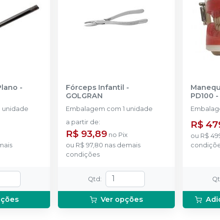
Plano
-
Fórceps Infantil
-
Manequi
GOLGRAN
PD100
 unidade
Embalagem com 1 unidade
Embalage
a partir de
:
R$ 47
R$ 93,89
no
Pix
ou
R$ 49
mais
ou
R$ 97,80
nas demais
condiçõ
condições
Qtd
:
Q
pções
Ver opções
Adi