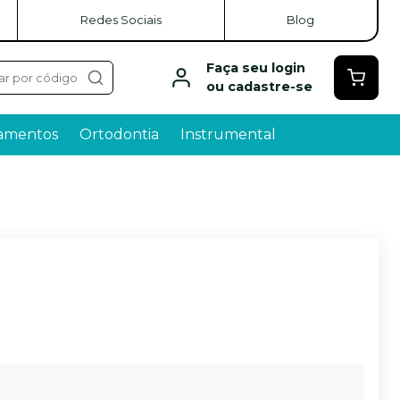
Redes Sociais
Blog
Faça seu login
ar por código
ou cadastre-se
amentos
Ortodontia
Instrumental