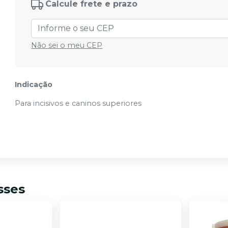
Cód.
DM00146
Calcule frete e prazo
N°69
Ver info
Cód.
DM00189
Não sei o meu CEP
N°151
Ver info
Cód.
DM00191
Indicação
N°150
Ver info
Para incisivos e caninos superiores
Cód.
DM00190
sses