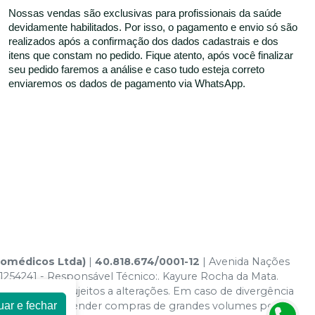
Nossas vendas são exclusivas para profissionais da saúde
devidamente habilitados. Por isso, o pagamento e envio só são
realizados após a confirmação dos dados cadastrais e dos
itens que constam no pedido. Fique atento, após você finalizar
seu pedido faremos a análise e caso tudo esteja correto
enviaremos os dados de pagamento via WhatsApp.
tomédicos Ltda)
|
40.818.674/0001-12
| Avenida Nações
1254241 - Responsável Técnico:. Kayure Rocha da Mata.
irtual estão sujeitos a alterações. Em caso de divergência
uar e fechar
ireito de não atender compras de grandes volumes pelo