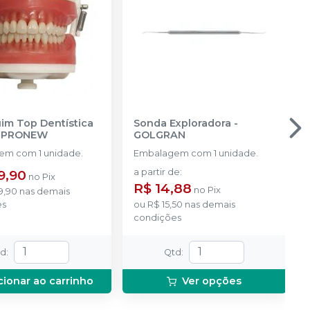
m Top Dentística
Sonda Exploradora
-
-
PRONEW
GOLGRAN
m com 1 unidade.
Embalagem com 1 unidade.
9,90
a partir de
:
no
Pix
R$ 14,88
no
Pix
9,90
nas demais
es
ou
R$ 15,50
nas demais
condições
td
:
Qtd
:
cionar ao carrinho
Ver opções