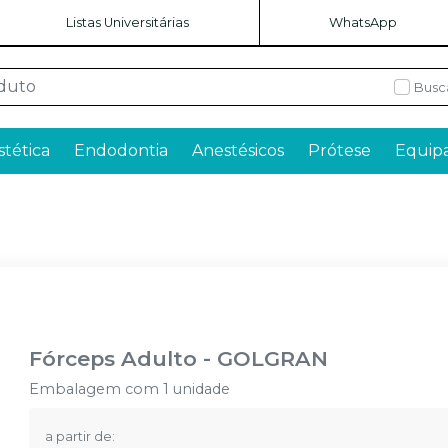
Listas Universitárias
WhatsApp
Busc
stética
Endodontia
Anestésicos
Prótese
Equip
Fórceps Adulto
-
GOLGRAN
Embalagem com 1 unidade
a partir de: