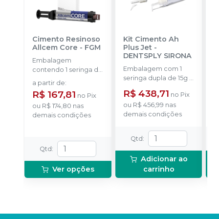
Cimento Resinoso
Kit Cimento Ah
R
Allcem Core
-
FGM
Plus Jet
-
T
DENTSPLY SIRONA
-
Embalagem
Embalagem com 1
2
contendo 1 seringa de
seringa dupla de 15g +
d
corpo duplo com 6g
a partir de
:
20 pontas aplicadoras.
e 8 ponteiras
R$ 438,71
R
R$ 167,81
no
Pix
no
Pix
ou
R$ 456,99
nas
o
ou
R$ 174,80
nas
demais condições
d
demais condições
Qtd
:
Qtd
:
Adicionar ao
Ver opções
carrinho