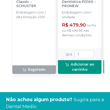
Classic
-
Dentística PD100
-
P
SCHUSTER
PRONEW
G
Embalagem com 1
Embalagem com 1
K
Alta Rotação Z35T
unidade.
I
Prata, 1 Micromotor
L
R$ 479,90
R
no
Pix
X10, 1 Contra Ângulo
A
ou
R$ 499,90
nas
T100, 1 Peça Reta P10
P
P
demais condições
e Lubrificante
N
o
Odontolub.
L
d
Qtd
:
Adicionar ao
Esgotado
carrinho
Não achou algum produto?
Sugira para a
Dental Medic