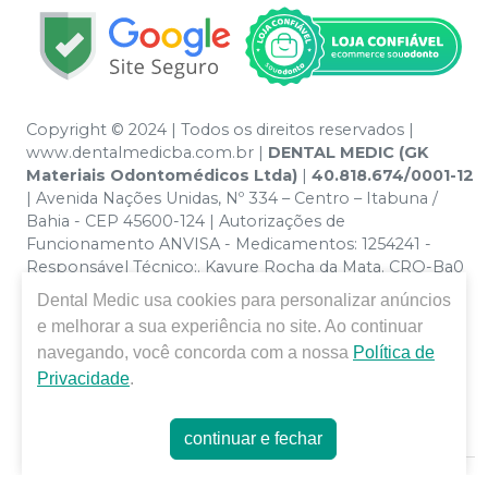
Copyright © 2024 | Todos os direitos reservados |
www.dentalmedicba.com.br |
DENTAL MEDIC (GK
Materiais Odontomédicos Ltda)
|
40.818.674/0001-12
| Avenida Nações Unidas, Nº 334 – Centro – Itabuna /
Bahia - CEP 45600-124 | Autorizações de
Funcionamento ANVISA - Medicamentos: 1254241 -
Responsável Técnico:. Kayure Rocha da Mata. CRO-Ba0
nº 13379 | Política de Privacidade e Segurança - Fotos
Dental Medic
usa cookies para personalizar anúncios
meramente ilustrativas - Os preços e condições da loja
e melhorar a sua experiência no site. Ao continuar
virtual estão sujeitos a alterações. Em caso de
navegando, você concorda com a nossa
Política de
divergência de preços no site, o valor válido é o do
Privacidade
.
Carrinho de Compra. Não vendemos por atacado por
isso nos reservamos o direito de não atender compras
de grandes volumes pelo site.
continuar e fechar
E-commerce produzido por
Sou Odonto Ecommerce
.