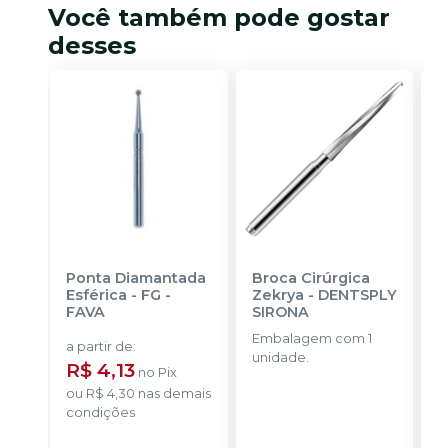
Você também pode gostar
desses
Ponta Diamantada
Broca Cirúrgica
F
Esférica - FG
-
Zekrya
-
DENTSPLY
T
FAVA
SIRONA
M
M
Embalagem com 1
E
B
a partir de
:
unidade.
u
R$ 4,13
no
Pix
ou
R$ 4,30
nas demais
condições