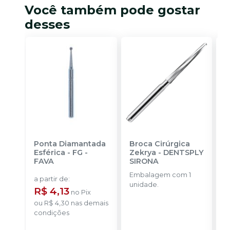
Você também pode gostar
desses
Ponta Diamantada
Broca Cirúrgica
F
Esférica - FG
-
Zekrya
-
DENTSPLY
T
FAVA
SIRONA
M
M
Embalagem com 1
E
B
a partir de
:
unidade.
u
R$ 4,13
no
Pix
ou
R$ 4,30
nas demais
condições