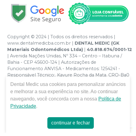
Copyright © 2024 | Todos os direitos reservados |
www.dentalmedicba.com.br |
DENTAL MEDIC (GK
Materiais Odontomédicos Ltda)
|
40.818.674/0001-12
| Avenida Nações Unidas, Nº 334 – Centro – Itabuna /
Bahia - CEP 45600-124 | Autorizações de
Funcionamento ANVISA - Medicamentos: 1254241 -
Responsável Técnico:. Kayure Rocha da Mata. CRO-Ba0
nº 13379 | Política de Privacidade e Segurança - Fotos
Dental Medic
usa cookies para personalizar anúncios
meramente ilustrativas - Os preços e condições da loja
e melhorar a sua experiência no site. Ao continuar
virtual estão sujeitos a alterações. Em caso de
navegando, você concorda com a nossa
Política de
divergência de preços no site, o valor válido é o do
Privacidade
.
Carrinho de Compra. Não vendemos por atacado por
isso nos reservamos o direito de não atender compras
de grandes volumes pelo site.
continuar e fechar
E-commerce produzido por
Sou Odonto Ecommerce
.