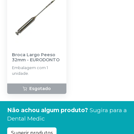
Broca Largo Peeso
32mm
-
EURODONTO
Embalagem com 1
unidade.
Esgotado
Não achou algum produto?
Sugira para a
Dental Medic
Sugerir produtos