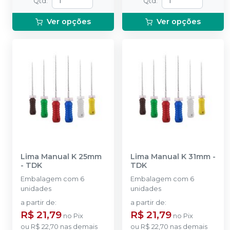
Qtd
:
Qtd
:
Ver opções
Ver opções
Lima Manual K 25mm
Lima Manual K 31mm
-
-
TDK
TDK
Embalagem com 6
Embalagem com 6
unidades
unidades
a partir de
:
a partir de
:
R$ 21,79
R$ 21,79
no
Pix
no
Pix
ou
R$ 22,70
nas demais
ou
R$ 22,70
nas demais