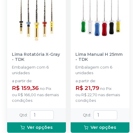
Lima Rotatória X-Gray
Lima Manual H 25mm
-
TDK
-
TDK
Embalagem com 6
Embalagem com 6
unidades
unidades
a partir de
:
a partir de
:
R$ 159,36
R$ 21,79
no
Pix
no
Pix
ou
R$ 166,00
nas demais
ou
R$ 22,70
nas demais
condições
condições
Qtd
:
Qtd
:
Ver opções
Ver opções