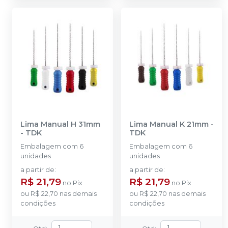
Lima Manual H 31mm
Lima Manual K 21mm
-
-
TDK
TDK
Embalagem com 6
Embalagem com 6
unidades
unidades
a partir de
:
a partir de
:
R$ 21,79
R$ 21,79
no
Pix
no
Pix
ou
R$ 22,70
nas demais
ou
R$ 22,70
nas demais
condições
condições