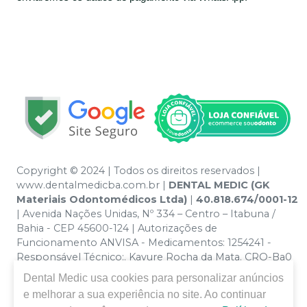
Copyright © 2024 | Todos os direitos reservados |
www.dentalmedicba.com.br |
DENTAL MEDIC (GK
Materiais Odontomédicos Ltda)
|
40.818.674/0001-12
| Avenida Nações Unidas, Nº 334 – Centro – Itabuna /
Bahia - CEP 45600-124 | Autorizações de
Funcionamento ANVISA - Medicamentos: 1254241 -
Responsável Técnico:. Kayure Rocha da Mata. CRO-Ba0
nº 13379 | Política de Privacidade e Segurança - Fotos
Dental Medic
usa cookies para personalizar anúncios
meramente ilustrativas - Os preços e condições da loja
e melhorar a sua experiência no site. Ao continuar
virtual estão sujeitos a alterações. Em caso de