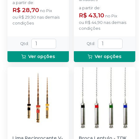
a partir de
:
a partir de
:
R$ 28,70
no
Pix
R$ 43,10
no
Pix
ou
R$ 29,90
nas demais
ou
R$ 44,90
nas demais
condições
condições
Qtd
:
Qtd
:
Ver opções
Ver opções
Lima Reciprocante V-
Broca Lentulo
-
TDK