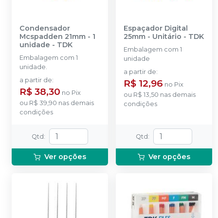
Condensador
Espaçador Digital
Mcspadden 21mm - 1
25mm - Unitário
-
TDK
unidade
-
TDK
Embalagem com 1
Embalagem com 1
unidade
unidade.
a partir de
:
a partir de
:
R$ 12,96
no
Pix
R$ 38,30
no
Pix
ou
R$ 13,50
nas demais
ou
R$ 39,90
nas demais
condições
condições
Qtd
:
Qtd
:
Ver opções
Ver opções