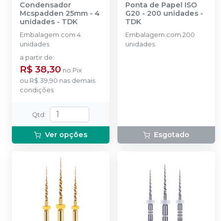
Condensador
Ponta de Papel ISO
Mcspadden 25mm - 4
G20 - 200 unidades
-
unidades
-
TDK
TDK
Embalagem com 4
Embalagem com 200
unidades
unidades
a partir de
:
R$ 38,30
no
Pix
ou
R$ 39,90
nas demais
condições
Qtd
:
Ver opções
Esgotado