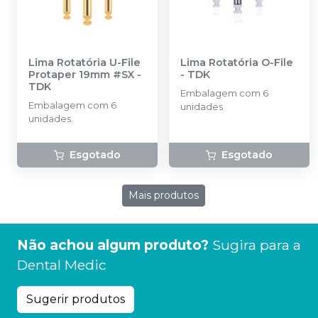
Lima Rotatória U-File
Lima Rotatória O-File
Protaper 19mm #SX
-
-
TDK
TDK
Embalagem com 6
Embalagem com 6
unidades
unidades.
Esgotado
Esgotado
Mais produtos
Não achou algum produto?
Sugira para a
Dental Medic
Sugerir produtos