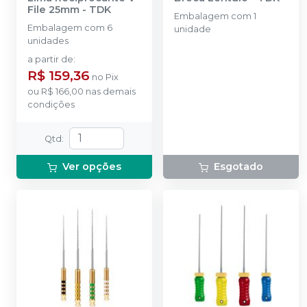
File 25mm
-
TDK
Embalagem com 1
Embalagem com 6
unidade
unidades
a partir de
:
R$ 159,36
no
Pix
ou
R$ 166,00
nas demais
condições
Qtd
:
Ver opções
Esgotado