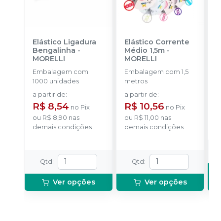
Elástico Ligadura
Elástico Corrente
A
Bengalinha
-
Médio 1,5m
-
O
MORELLI
MORELLI
O
Embalagem com
Embalagem com 1,5
K
1000 unidades
metros
+
a partir de
:
a partir de
:
R
R$ 8,54
R$ 10,56
no
Pix
no
Pix
o
ou
R$ 8,90
nas
ou
R$ 11,00
nas
d
demais condições
demais condições
Qtd
:
Qtd
:
Ver opções
Ver opções