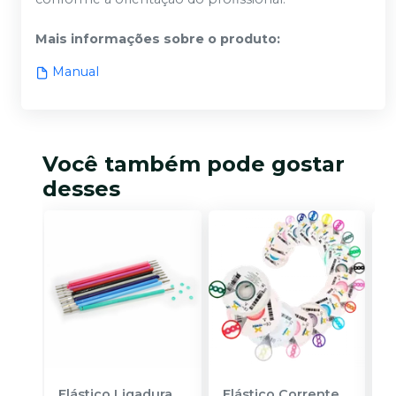
Mais informações sobre o produto
:
Manual
Você também pode gostar
desses
Elástico Ligadura
Elástico Corrente
A