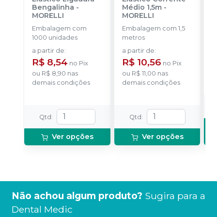
Bengalinha
-
Médio 1,5m
-
O
MORELLI
MORELLI
O
Embalagem com
Embalagem com 1,5
K
1000 unidades
metros
+
a partir de
:
a partir de
:
R
R$ 8,54
R$ 10,56
no
Pix
no
Pix
o
ou
R$ 8,90
nas
ou
R$ 11,00
nas
d
demais condições
demais condições
Qtd
:
Qtd
:
Ver opções
Ver opções
Não achou algum produto?
Sugira para a
Dental Medic