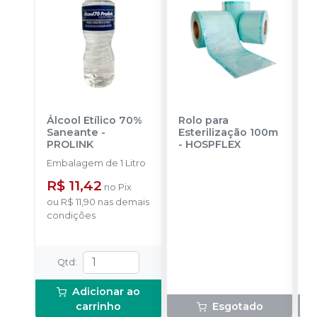
Álcool Etílico 70%
Rolo para
R
Saneante
-
Esterilização 100m
E
PROLINK
-
HOSPFLEX
-
Embalagem de 1 Litro
E
u
R$ 11,42
no
Pix
ou
R$ 11,90
nas demais
condições
Qtd
:
Adicionar ao
carrinho
Esgotado