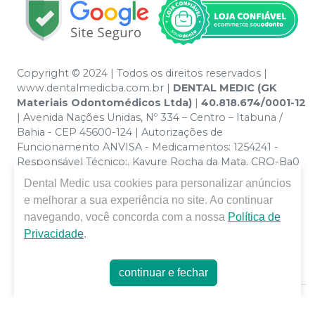
Copyright © 2024 | Todos os direitos reservados |
www.dentalmedicba.com.br |
DENTAL MEDIC (GK
Materiais Odontomédicos Ltda)
|
40.818.674/0001-12
| Avenida Nações Unidas, Nº 334 – Centro – Itabuna /
Bahia - CEP 45600-124 | Autorizações de
Funcionamento ANVISA - Medicamentos: 1254241 -
Responsável Técnico:. Kayure Rocha da Mata. CRO-Ba0
nº 13379 | Política de Privacidade e Segurança - Fotos
Dental Medic
usa cookies para personalizar anúncios
meramente ilustrativas - Os preços e condições da loja
e melhorar a sua experiência no site. Ao continuar
virtual estão sujeitos a alterações. Em caso de
navegando, você concorda com a nossa
Política de
divergência de preços no site, o valor válido é o do
Privacidade
.
Carrinho de Compra. Não vendemos por atacado por
isso nos reservamos o direito de não atender compras
de grandes volumes pelo site.
continuar e fechar
E-commerce produzido por
Sou Odonto Ecommerce
.