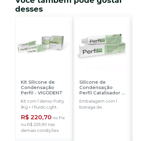
Você também pode gostar
desses
Kit Silicone de
Silicone de
K
Condensação
Condensação
A
Perfil
-
VIGODENT
Perfil Catalisador
-
F
VIGODENT
D
Kit com 1 denso Putty
Embalagem com 1
P
1Kg + 1 fluido Light
bisnaga de
B
Body 120g + 1
catalisador com 50g.
C
R$ 220,70
no
Pix
catalisador 60ml.
C
ou
R$ 229,90
nas
o
a
demais condições
d
F
5