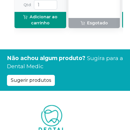
m
Qtd
:
p
Adicionar ao
carrinho
Esgotado
Não achou algum produto?
Sugira para a
Dental Medic
Sugerir produtos