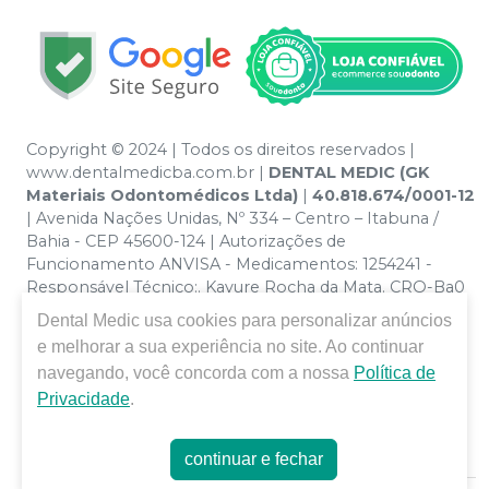
Copyright © 2024 | Todos os direitos reservados |
www.dentalmedicba.com.br |
DENTAL MEDIC (GK
Materiais Odontomédicos Ltda)
|
40.818.674/0001-12
| Avenida Nações Unidas, Nº 334 – Centro – Itabuna /
Bahia - CEP 45600-124 | Autorizações de
Funcionamento ANVISA - Medicamentos: 1254241 -
Responsável Técnico:. Kayure Rocha da Mata. CRO-Ba0
nº 13379 | Política de Privacidade e Segurança - Fotos
Dental Medic
usa cookies para personalizar anúncios
meramente ilustrativas - Os preços e condições da loja
e melhorar a sua experiência no site. Ao continuar
virtual estão sujeitos a alterações. Em caso de
navegando, você concorda com a nossa
Política de
divergência de preços no site, o valor válido é o do
Privacidade
.
Carrinho de Compra. Não vendemos por atacado por
isso nos reservamos o direito de não atender compras
de grandes volumes pelo site.
continuar e fechar