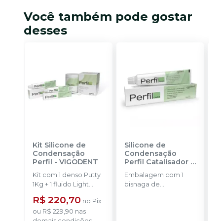
Você também pode gostar
desses
Kit Silicone de
Silicone de
K
Condensação
Condensação
A
Perfil
-
VIGODENT
Perfil Catalisador
-
F
VIGODENT
D
Kit com 1 denso Putty
Embalagem com 1
P
1Kg + 1 fluido Light
bisnaga de
B
Body 120g + 1
catalisador com 50g.
C
R$ 220,70
no
Pix
catalisador 60ml.
C
ou
R$ 229,90
nas
o
a
demais condições
d