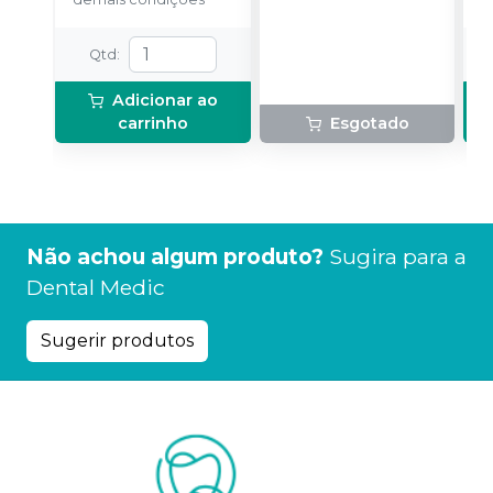
F
5
m
Qtd
:
p
Adicionar ao
carrinho
Esgotado
Não achou algum produto?
Sugira para a
Dental Medic
Sugerir produtos