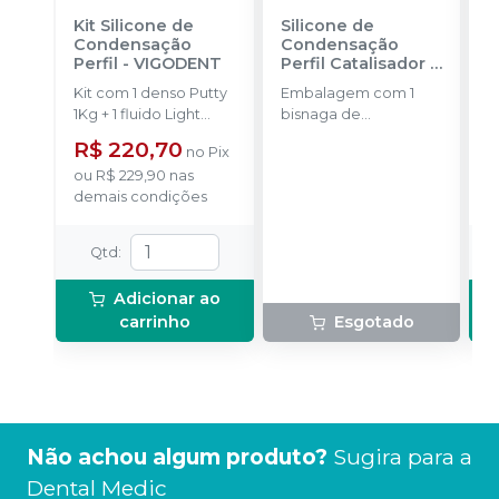
Kit Silicone de
Silicone de
K
Condensação
Condensação
A
Perfil
-
VIGODENT
Perfil Catalisador
-
F
VIGODENT
D
Kit com 1 denso Putty
Embalagem com 1
P
1Kg + 1 fluido Light
bisnaga de
B
Body 120g + 1
catalisador com 50g.
C
R$ 220,70
no
Pix
catalisador 60ml.
C
ou
R$ 229,90
nas
o
a
demais condições
d
F
5
m
Qtd
:
p
Adicionar ao
carrinho
Esgotado
Não achou algum produto?
Sugira para a
Dental Medic