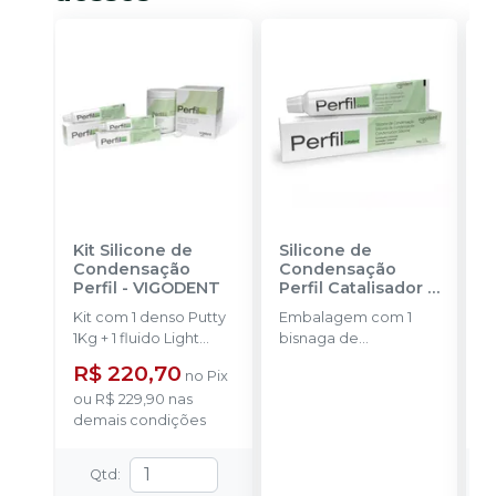
Kit Silicone de
Silicone de
K
Condensação
Condensação
A
Perfil
-
VIGODENT
Perfil Catalisador
-
F
VIGODENT
D
Kit com 1 denso Putty
Embalagem com 1
P
1Kg + 1 fluido Light
bisnaga de
B
Body 120g + 1
catalisador com 50g.
C
R$ 220,70
no
Pix
catalisador 60ml.
C
ou
R$ 229,90
nas
o
a
demais condições
d
F
5
m
Qtd
:
p