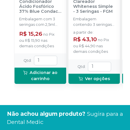
Condicionador
Clareador
R
Ácido Fosfórico
Whiteness Simple
X
37% Blue Condac
-
- 3 Seringas
-
FGM
E
FGM
Embalagem com 3
Embalagem
s
seringas com 2,5ml
contendo 3 seringas
a
cada uma e 3
com 3g de gel cada
R$ 15,26
a partir de
:
R
no
Pix
ponteiras para
uma.
R$ 43,10
no
Pix
ou
R$ 15,90
nas
aplicação.
o
demais condições
ou
R$ 44,90
nas
d
demais condições
Qtd
:
Qtd
:
Adicionar ao
carrinho
Ver opções
Não achou algum produto?
Sugira para a
Dental Medic