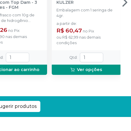
com Top Dam - 3
KULZER
es
-
FGM
Embalagem com 1 seringa de
 frasco com 10g de
4gr.
 de hidrogênio
a partir de
:
ado + 1 frasco com 5g
,26
R$ 60,47
no
Pix
no
Pix
ante + 1 frasco com
,90
nas demais
ução Neutralize
ou
R$ 62,99
nas demais
es
zante de peróxidos) + 1
condições
 e uma placa para
do gel e 1 Top Dam
td
:
Qtd
:
cionar ao carrinho
Ver opções
ugerir produtos