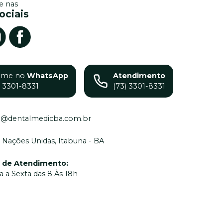
 nas
ociais
ame no
WhatsApp
Atendimento
) 3301-8331
(73) 3301-8331
o@dentalmedicba.com.br
 Nações Unidas, Itabuna - BA
o de Atendimento
:
 a Sexta das 8 Às 18h