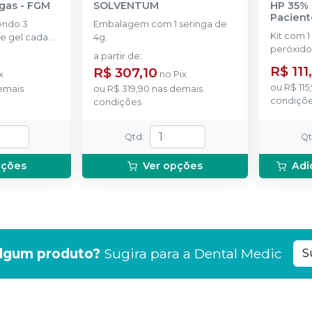
ngas
-
FGM
SOLVENTUM
HP 35% 
Pacient
endo 3
Embalagem com 1 seringa de
Kit com 1
e gel cada
4g.
peróxido
a partir de
:
concentr
R$ 111
R$ 307,10
x
no
Pix
de espess
ou
R$ 115
emais
ou
R$ 319,90
nas demais
2g de sol
condiçõ
condições
(neutrali
espátula
preparo 
Qtd
:
Q
com 2g.
pções
Ver opções
Adi
lgum produto?
Sugira para a
Dental Medic
S