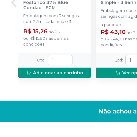
Fosfórico 37% Blue
Simple - 3 Seri
Condac
-
FGM
Embalagem cont
Embalagem com 3 seringas
seringas com 3g d
com 2,5ml cada uma e 3
uma.
a partir de
:
ponteiras para aplicação.
R$ 15,26
R$ 43,10
no
Pix
no
Pi
ou
R$ 15,90
nas demais
ou
R$ 44,90
nas d
condições
condições
Qtd
:
Qtd
:
Adicionar ao carrinho
Ver o
Não achou a