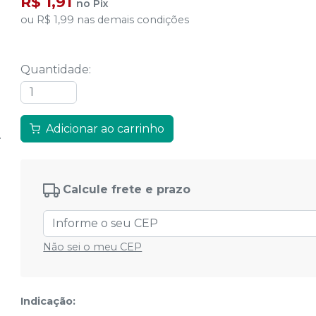
R$ 1,91
no
Pix
ou
R$ 1,99
nas demais condições
Quantidade
:
Adicionar ao carrinho
Calcule frete e prazo
Não sei o meu CEP
Indicação: