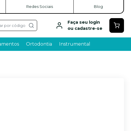
Redes Sociais
Blog
Faça seu login
ar por código
ou cadastre-se
amentos
Ortodontia
Instrumental