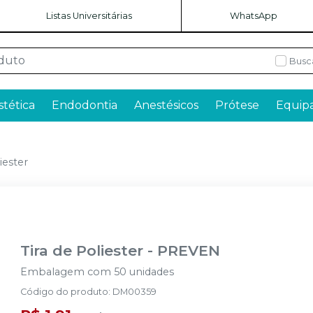
Listas Universitárias
WhatsApp
Busc
stética
Endodontia
Anestésicos
Prótese
Equip
iester
Tira de Poliester
-
PREVEN
Embalagem com 50 unidades
Código do produto
:
DM00359