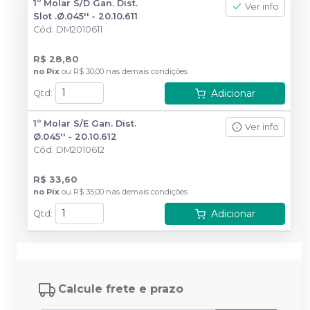
1º Molar S/D Gan. Dist.
Ver info
Slot .Ø.045'' - 20.10.611
Cód.
DM2010611
R$ 28,80
no
Pix
ou
R$ 30,00
nas demais condições
Adicionar
Qtd
:
1º Molar S/E Gan. Dist.
Ver info
Ø.045'' - 20.10.612
Cód.
DM2010612
R$ 33,60
no
Pix
ou
R$ 35,00
nas demais condições
Adicionar
Qtd
:
Calcule frete e prazo