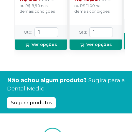
o
ou
R$ 8,90
nas
ou
R$ 11,00
nas
d
demais condições
demais condições
Qtd
:
Qtd
:
Ver opções
Ver opções
Não achou algum produto?
Sugira para a
Dental Medic
Sugerir produtos