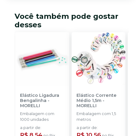
Você também pode gostar
desses
Elástico Ligadura
Elástico Corrente
A
Bengalinha
-
Médio 1,5m
-
O
MORELLI
MORELLI
O
Embalagem com
Embalagem com 1,5
K
1000 unidades
metros
+
a partir de
:
a partir de
:
R
R$ 8,54
R$ 10,56
no
Pix
no
Pix