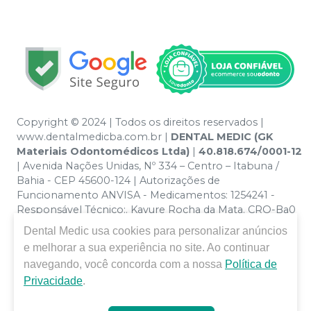
Copyright © 2024 | Todos os direitos reservados |
www.dentalmedicba.com.br |
DENTAL MEDIC (GK
Materiais Odontomédicos Ltda)
|
40.818.674/0001-12
| Avenida Nações Unidas, Nº 334 – Centro – Itabuna /
Bahia - CEP 45600-124 | Autorizações de
Funcionamento ANVISA - Medicamentos: 1254241 -
Responsável Técnico:. Kayure Rocha da Mata. CRO-Ba0
nº 13379 | Política de Privacidade e Segurança - Fotos
Dental Medic
usa cookies para personalizar anúncios
meramente ilustrativas - Os preços e condições da loja
e melhorar a sua experiência no site. Ao continuar
virtual estão sujeitos a alterações. Em caso de
navegando, você concorda com a nossa
Política de
divergência de preços no site, o valor válido é o do
Privacidade
.
Carrinho de Compra. Não vendemos por atacado por
isso nos reservamos o direito de não atender compras