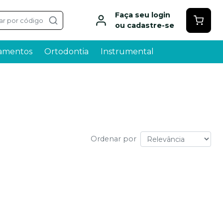
Faça seu login
ar por código
ou cadastre-se
amentos
Ortodontia
Instrumental
Ordenar por