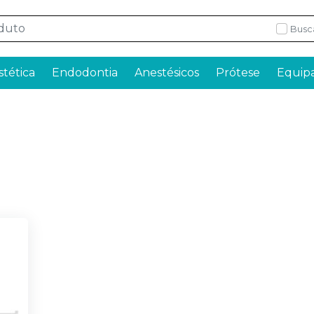
Busc
stética
Endodontia
Anestésicos
Prótese
Equip