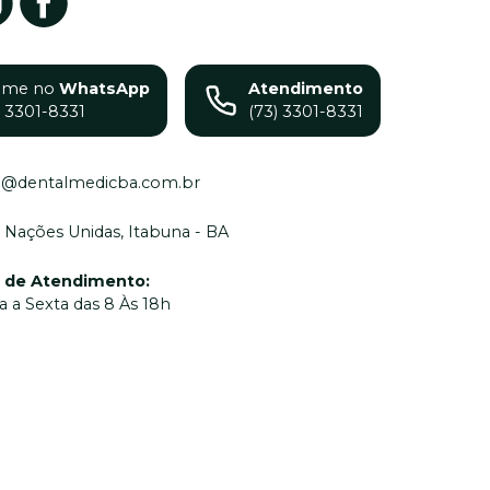
ame no
WhatsApp
Atendimento
) 3301-8331
(73) 3301-8331
o@dentalmedicba.com.br
 Nações Unidas, Itabuna - BA
o de Atendimento
:
 a Sexta das 8 Às 18h