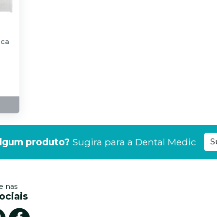
ica
lgum produto?
Sugira para a
Dental Medic
S
 nas
ociais